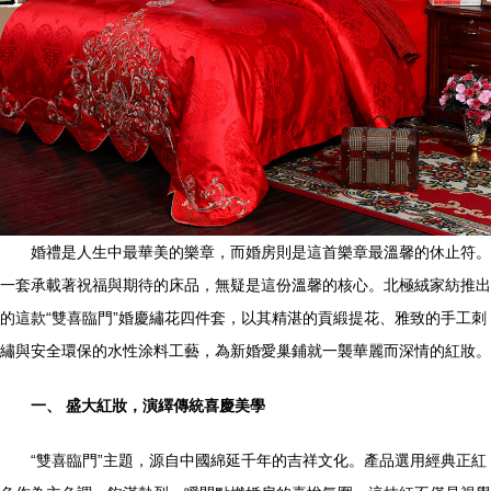
婚禮是人生中最華美的樂章，而婚房則是這首樂章最溫馨的休止符。
一套承載著祝福與期待的床品，無疑是這份溫馨的核心。北極絨家紡推出
的這款“雙喜臨門”婚慶繡花四件套，以其精湛的貢緞提花、雅致的手工刺
繡與安全環保的水性涂料工藝，為新婚愛巢鋪就一襲華麗而深情的紅妝。
一、 盛大紅妝，演繹傳統喜慶美學
“雙喜臨門”主題，源自中國綿延千年的吉祥文化。產品選用經典正紅