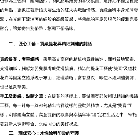
色作為主色調，飽滿熱烈，瞬間點燃婚房的喜悅氛圍。這抹紅不僅是視覺
的焦點，更象征著新婚夫婦生活的紅火與熾熱情感。貢緞面料本身光澤瑩
潤，在光線下流淌著絲綢般的高級質感，將傳統的喜慶與現代的優雅完美
融合，讓婚房告別俗艷，彰顯不俗品味。
二、 匠心工藝：貢緞提花與精細刺繡的對話
貢緞提花，奢華觸感
：采用高支高密的精梳棉貢緞織造，面料質地緊密、
光滑細膩，觸感如嬰兒肌膚般柔滑親膚。精湛的提花工藝使“雙喜”及纏枝
花卉等圖案立體浮現于布面，紋理清晰，富有層次，即使不經刺繡裝飾，
也已足夠華美。
手工級刺繡，點睛之筆
：在提花的基礎上，關鍵圖案部位輔以精細的機繡
工藝。每一針每一線都勾勒出吉祥紋樣的靈動與精致，尤其是“雙喜”字
樣，刺繡飽滿立體，寓意雙倍的歡喜與幸福牢牢“繡”定在生活之中，寄托
著對新人珠聯璧合、永結同心的美好祝愿。
三、 環保安心：水性涂料印染的守護