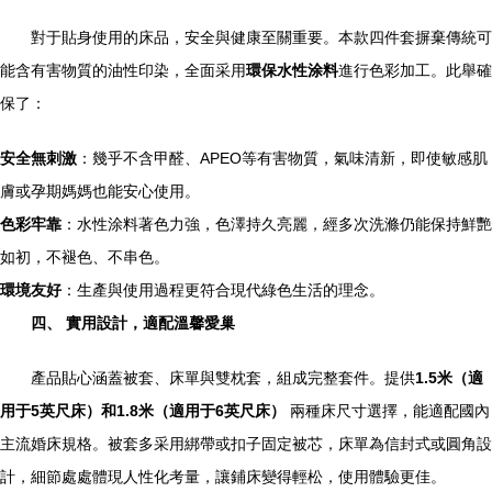
對于貼身使用的床品，安全與健康至關重要。本款四件套摒棄傳統可
能含有害物質的油性印染，全面采用
環保水性涂料
進行色彩加工。此舉確
保了：
安全無刺激
：幾乎不含甲醛、APEO等有害物質，氣味清新，即使敏感肌
膚或孕期媽媽也能安心使用。
色彩牢靠
：水性涂料著色力強，色澤持久亮麗，經多次洗滌仍能保持鮮艷
如初，不褪色、不串色。
環境友好
：生產與使用過程更符合現代綠色生活的理念。
四、 實用設計，適配溫馨愛巢
產品貼心涵蓋被套、床單與雙枕套，組成完整套件。提供
1.5米（適
用于5英尺床）和1.8米（適用于6英尺床）
兩種床尺寸選擇，能適配國內
主流婚床規格。被套多采用綁帶或扣子固定被芯，床單為信封式或圓角設
計，細節處處體現人性化考量，讓鋪床變得輕松，使用體驗更佳。