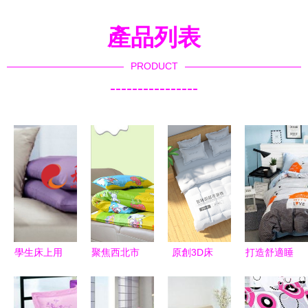
產品列表
PRODUCT
----------------
學生床上用
聚焦西北市
原創3D床
打造舒適睡
品四件套
場 甘肅小
上用品樣機
眠空間 宿
全棉素色與
飯桌與幼兒
賦能床品設
舍床上用品