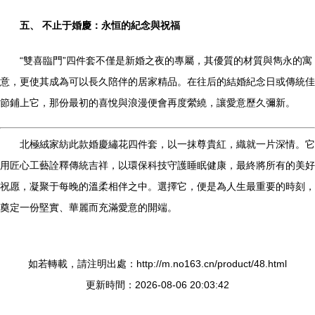
五、 不止于婚慶：永恒的紀念與祝福
“雙喜臨門”四件套不僅是新婚之夜的專屬，其優質的材質與雋永的寓
意，更使其成為可以長久陪伴的居家精品。在往后的結婚紀念日或傳統佳
節鋪上它，那份最初的喜悅與浪漫便會再度縈繞，讓愛意歷久彌新。
北極絨家紡此款婚慶繡花四件套，以一抹尊貴紅，織就一片深情。它
用匠心工藝詮釋傳統吉祥，以環保科技守護睡眠健康，最終將所有的美好
祝愿，凝聚于每晚的溫柔相伴之中。選擇它，便是為人生最重要的時刻，
奠定一份堅實、華麗而充滿愛意的開端。
如若轉載，請注明出處：http://m.no163.cn/product/48.html
更新時間：2026-08-06 20:03:42