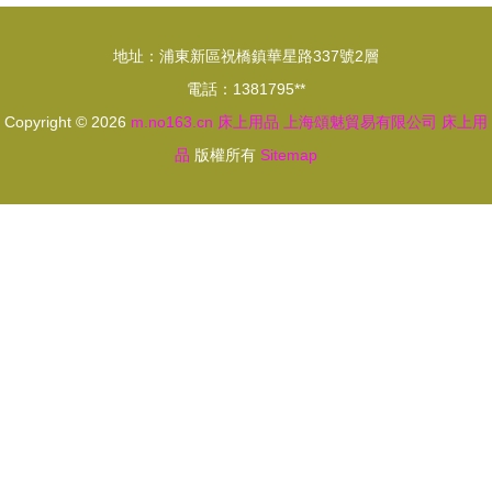
品質與設計
色健康之道
的水性涂料
地址：浦東新區祝橋鎮華星路337號2層
般融合
電話：1381795**
Copyright © 2026
m.no163.cn
床上用品
上海頌魅貿易有限公司
床上用
品
版權所有
Sitemap