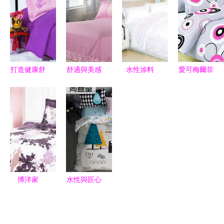
火線印花的
園專用被褥
計新紀元
三件套全解
實用美學
及床上用品
析
的批發之道
打造健康舒
舒適與美感
水性涂料
愛可梅爾菲
適睡眠空間
并存 全棉
綠色環保的
紅薔薇床上
床上用品選
貢緞提花四
涂裝新選擇
用品 歐式
購指南與水
件套選購指
斜紋全棉四
性涂料應用
南，附家紡
件套S0產
淺談
套件價格、
品深度解析
廠家、圖片
及環保涂料
博洋家
水性與匠心
延伸解讀
紡“如花似
喜尚茶坊水
錦”四件套
性涂料的綠